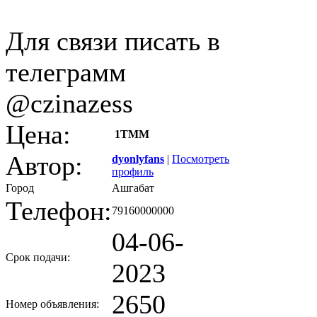
Для связи писать в
телеграмм
@czinazess
Цена:
1
TMM
Автор:
dyonlyfans
|
Посмотреть
профиль
Город
Ашгабат
Телефон:
79160000000
04-06-
Срок подачи:
2023
2650
Номер объявления: