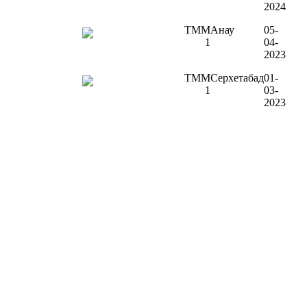
2024
TMM
Анау
05-
1
04-
2023
TMM
Серхетабад
01-
1
03-
2023