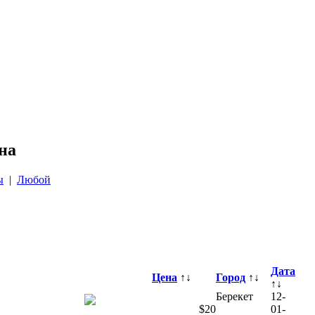
на
ы
|
Любой
Дата
Цена
↑↓
Город
↑↓
↑↓
Берекет
12-
$
20
01-