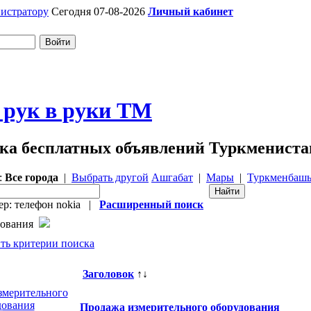
истратору
Сегодня 07-08-2026
Личный кабинет
 рук в руки ТМ
ка бесплатных объявлений Туркмениста
:
Все города
|
Выбрать другой
Ашгабат
|
Мары
|
Туркменбаш
р: телефон nokia |
Расширенный поиск
дования
ть критерии поиска
Заголовок
↑↓
Продажа измерительного оборудования