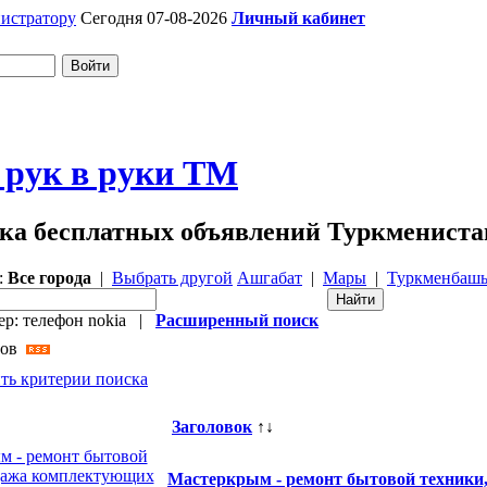
истратору
Сегодня 07-08-2026
Личный кабинет
 рук в руки ТМ
ка бесплатных объявлений Туркмениста
:
Все города
|
Выбрать другой
Ашгабат
|
Мары
|
Туркменбаш
р: телефон nokia |
Расширенный поиск
нов
ть критерии поиска
Заголовок
↑↓
Мастеркрым - ремонт бытовой техники