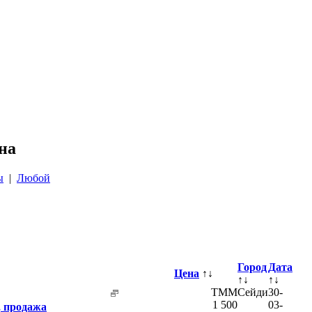
на
ы
|
Любой
Город
Дата
Цена
↑↓
↑↓
↑↓
TMM
Сейди
30-
1 500
03-
, продажа